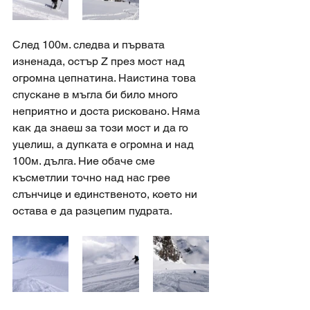
След 100м. следва и първата 
изненада, остър Z през мост над 
огромна цепнатина. Наистина това 
спускане в мъгла би било много 
неприятно и доста рисковано. Няма 
как да знаеш за този мост и да го 
уцелиш, а дупката е огромна и над 
100м. дълга. Ние обаче сме 
късметлии точно над нас грее 
слънчице и единственото, което ни 
остава е да разцепим пудрата. 