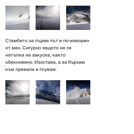
Стамбето за първи път е по-изморен 
от мен. Сигурно защото не се 
натъпка на закуска, както 
обикновено. Изостава, а аз бързам 
към превала и псувам. 