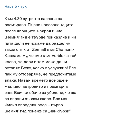
Част 5 - тук
Към 4.30 сутринта заслона се 
размърдва. Първо новозеландците, 
после японците, накрая и ние. 
„Немия” гид е твърде приказлив и ни 
пита дали не искаме да разделим 
такси с тях от Zermatt към Chamonix. 
Казваме му, че сме към Verbier, а той 
казва, че дори и там може да ни 
оставят. Боже, колко е услужлив! Все 
пак му отговаряме, че предпочитаме 
влака. Навън времето все още е 
мъгливо, ветровито и прехвърча 
сняг. Всички обаче са убедени, че ще 
се оправи съвсем скоро. Без мен. 
Филип определя реда – първо 
„немия” гид понеже са „най-бързи”, 