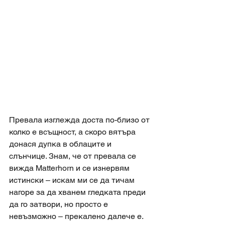
Превала изглежда доста по-близо от 
колко е всъщност, а скоро вятъра 
донася дупка в облаците и 
слънчице. Знам, че от превала се 
вижда Matterhorn и се изнервям 
истински – искам ми се да тичам 
нагоре за да хванем гледката преди 
да го затвори, но просто е 
невъзможно – прекалено далече е. 