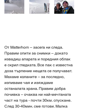
От Matterhorn – засега ни следа. 
Правим опити за снимки – докато 
извадиш апарата и поредния облак 
е скрил гледката. Все пак с известна 
доза търпение нещата се получават. 
Махаме коланите – за последно, 
изпиваме чая и изяждаме 
останалата храна. Правим добра 
почивка – очаква ни най-мечтаната 
част на тура - почти 30км. спускане. 
След 30-40мин. сме готови. Малка 