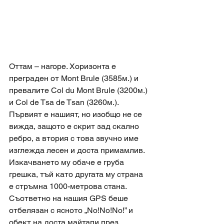
Оттам – нагоре. Хоризонта е 
преграден от Mont Brule (3585м.) и 
превалите Col du Mont Brule (3200м.) 
и Col de Tsa de Tsan (3260м.). 
Първият е нашият, но изобщо не се 
вижда, защото е скрит зад скално 
ребро, а втория с това звучно име 
изглежда лесен и доста примамлив. 
Изкачването му обаче е груба 
грешка, тъй като другата му страна 
е стръмна 1000-метрова стана. 
Съответно на нашия GPS беше 
отбелязан с ясното „No!No!No!” и 
обект на доста майтапи през 