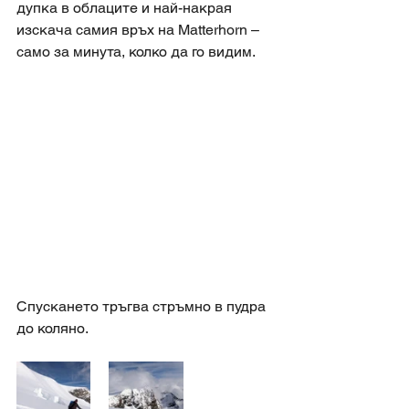
дупка в облаците и най-накрая 
изскача самия връх на Matterhorn – 
само за минута, колко да го видим. 
Спускането тръгва стръмно в пудра 
до коляно. 