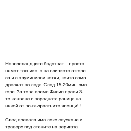
Новозеландците бедстват – просто 
нямат техника, а на всичкото отгоре 
са и с алуминиеви котки, които само 
драскат по леда. След 15-20мин. сме 
горе. За това време Филип прави 3-
то качване с поредната раница на 
някой от по-възрастните японци!!! 
След превала има леко спускане и 
траверс под стените на веригата 