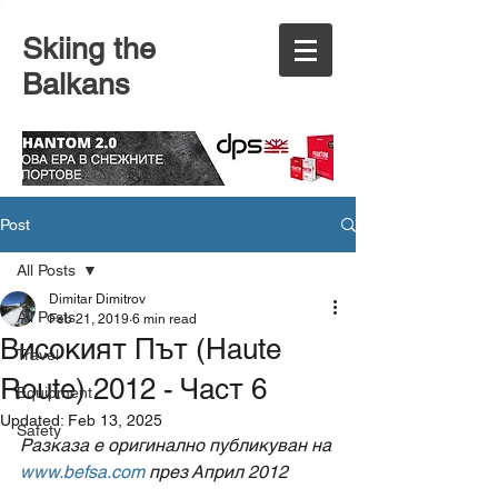
Skiing the
Balkans
Post
All Posts
Dimitar Dimitrov
All Posts
Feb 21, 2019
6 min read
Високият Път (Haute
Travel
Route) 2012 - Част 6
Еquipment
Updated:
Feb 13, 2025
Safety
Разказа е оригинално публикуван на 
www.befsa.com
 през Април 2012