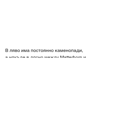
В ляво има постоянно каменопади, 
а някъде в дясно между Matterhorn и 
Dent’d Herens се изтрясква една 
лавина. Реброто Zmutt на Matterhorn 
прозира в мъглата – ние сме натам.