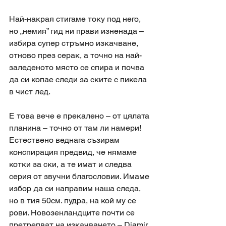
Най-накрая стигаме току под него, 
но „немия” гид ни прави изненада – 
избира супер стръмно изкачване, 
отново през серак, а точно на най-
заледеното място се спира и почва 
да си копае следи за ските с пикела 
в чист лед. 
Е това вече е прекалено – от цялата 
планина – точно от там ли намери! 
Естествено веднага съзирам 
конспирация предвид, че нямаме 
котки за ски, а те имат и следва 
серия от звучни благословии. Имаме 
избор да си направим наша следа, 
но в тия 50см. пудра, на кой му се 
рови. Новозенландците почти се 
претрепват на изкачването – Diamir 