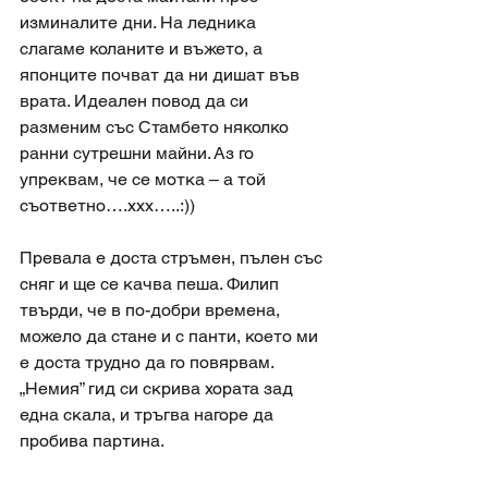
изминалите дни. На ледника 
слагаме коланите и въжето, а 
японците почват да ни дишат във 
врата. Идеален повод да си 
разменим със Стамбето няколко 
ранни сутрешни майни. Аз го 
упреквам, че се мотка – а той 
съответно….ххх…..:))
Превала е доста стръмен, пълен със 
сняг и ще се качва пеша. Филип 
твърди, че в по-добри времена, 
можело да стане и с панти, което ми 
е доста трудно да го повярвам. 
„Немия” гид си скрива хората зад 
една скала, и тръгва нагоре да 
пробива партина.