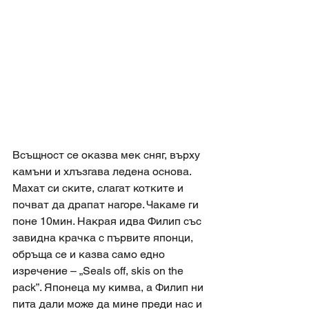
Всъщност се оказва мек сняг, върху 
камъни и хлъзгава ледена основа. 
Махат си ските, слагат котките и 
почват да драпат нагоре. Чакаме ги 
поне 10мин. Накрая идва Филип със 
завидна крачка с първите японци, 
обръща се и казва само едно 
изречение – „Seals off, skis on the 
pack”. Японеца му кимва, а Филип ни 
пита дали може да мине преди нас и 