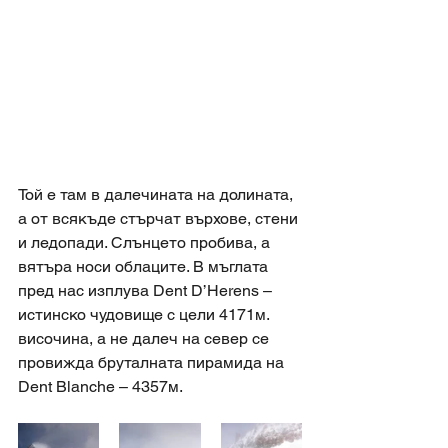
Той е там в далечината на долината, 
а от всякъде стърчат върхове, стени 
и ледопади. Слънцето пробива, а 
вятъра носи облаците. В мъглата 
пред нас изплува Dent D’Herens – 
истинско чудовище с цели 4171м. 
височина, а не далеч на север се 
провижда бруталната пирамида на 
Dent Blanche – 4357м. 