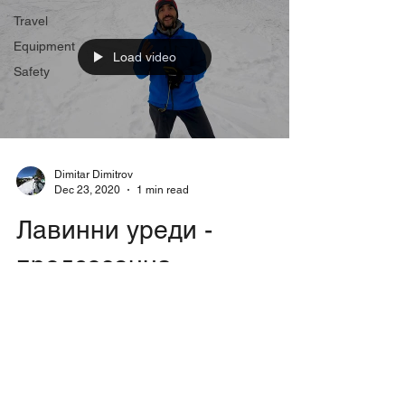
Travel
Еquipment
Load video
Safety
Dimitar Dimitrov
Dec 23, 2020
1 min read
Лавинни уреди -
предсезонна
подготовка
Основна част от екипировката за
зимната планина са лавинните уреди.
Освен да умеем да работим добре със
своя лавинен уред, трябва да...