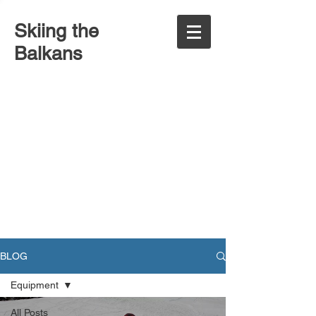
Skiing the
Balkans
BLOG
Еquipment
All Posts